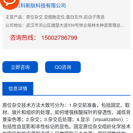
武汉贝科新肽科技有限公司
主营产品：原位杂交,亚细胞定位,蛋白互作,启动子筛选
公司地址：武汉市洪山区雄楚大道339号林业局林木种苗管理总站科技楼6楼606
咨询热线： 15002786799
立即咨询
QQ咨询
信息详情
原位杂交技术方法大致可分为：1.杂交前准备，包括固定、取
材、玻片和组织的处理，如何增强核酸探针的穿透性、减低背
景染色等；2.杂交；3.杂交后处理；4.显示（visualization）：
包括性自显影和非性标记的显色。固定原位杂交组织化学技术