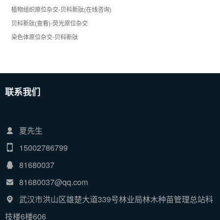
植物组织原位杂交-贝科新肽(在线咨询)
贝科新肽(查看)-荧光原位杂交
染色体原位杂交-贝科新肽
联系我们
夏先生
15002786799
81680037
81680037@qq.com
武汉市洪山区雄楚大道339号林业局林木种苗管理总站科
技楼6楼606