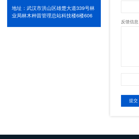
地址：
武汉市洪山区雄楚大道339号林
业局林木种苗管理总站科技楼6楼606
反馈信息
提交