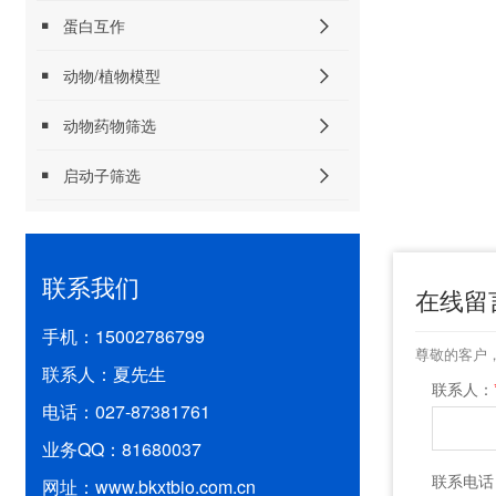
蛋白互作
动物/植物模型
动物药物筛选
启动子筛选
联系我们
在线留
手机：
15002786799
尊敬的客户
联系人：
夏先生
联系人：
电话：
027-87381761
业务QQ：
81680037
联系电话
网址：
www.bkxtbio.com.cn